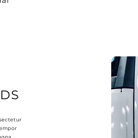
nal
ODS
sectetur
 tempor
magna