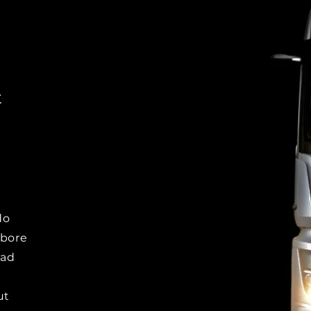
t
do
abore
 ad
ut