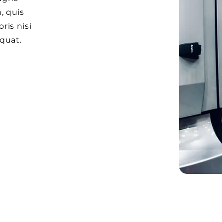
, quis
ris nisi
quat.